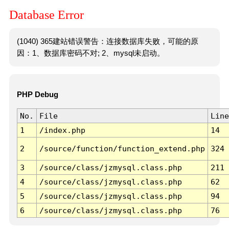
Database Error
(1040) 365建站错误警告：连接数据库失败，可能的原
因：1、数据库密码不对; 2、mysql未启动。
PHP Debug
No.
File
Line
1
/index.php
14
2
/source/function/function_extend.php
324
3
/source/class/jzmysql.class.php
211
4
/source/class/jzmysql.class.php
62
5
/source/class/jzmysql.class.php
94
6
/source/class/jzmysql.class.php
76