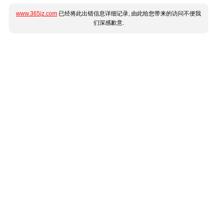
www.365jz.com
已经将此出错信息详细记录, 由此给您带来的访问不便我
们深感歉意.