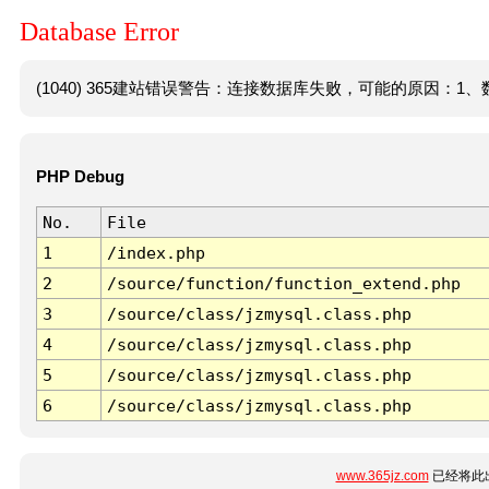
Database Error
(1040) 365建站错误警告：连接数据库失败，可能的原因：1、数
PHP Debug
No.
File
1
/index.php
2
/source/function/function_extend.php
3
/source/class/jzmysql.class.php
4
/source/class/jzmysql.class.php
5
/source/class/jzmysql.class.php
6
/source/class/jzmysql.class.php
www.365jz.com
已经将此